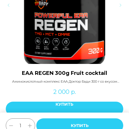
EAA REGEN 300g Fruit cocktail
Аминокислотный комплекс EAA Доктор Бади 300 г со вкусом
Д
Фруктового коктейля
2 000
р.
КУПИТЬ
ПОДРОБНЕЕ
КУПИТЬ