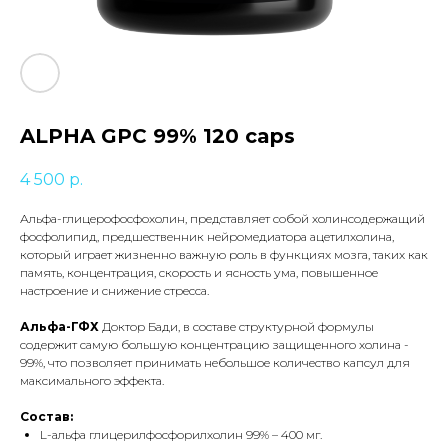
ALPHA GPC 99% 120 caps
4 500
р.
Альфа-глицерофосфохолин, представляет собой холинсодержащий
фосфолипид, предшественник нейромедиатора ацетилхолина,
который играет жизненно важную роль в функциях мозга, таких как
память, концентрация, скорость и ясность ума, повышенное
настроение и снижение стресса.
Альфа-ГФХ
Доктор Бади, в составе структурной формулы
содержит самую большую концентрацию защищенного холина -
99%, что позволяет принимать небольшое количество капсул для
максимального эффекта.
Состав:
L-альфа глицерилфосфорилхолин 99% – 400 мг.